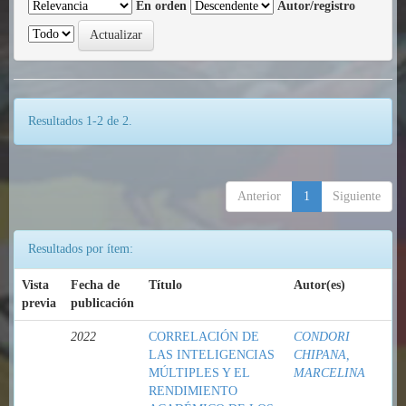
En orden
Autor/registro
Resultados 1-2 de 2.
Anterior
1
Siguiente
Resultados por ítem:
Vista
Fecha de
Título
Autor(es)
previa
publicación
2022
CORRELACIÓN DE
CONDORI
LAS INTELIGENCIAS
CHIPANA,
MÚLTIPLES Y EL
MARCELINA
RENDIMIENTO