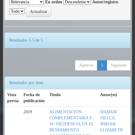
En orden
Autor/registro
Resultados 1-5 de 5.
Anterior
1
Siguiente
Resultados por ítem:
Vista
Fecha de
Título
Autor(es)
previa
publicación
2019
ALIMENTACIÓN
MAMANI
COMPLEMENTARIA Y
VILLCA,
SU INCIDENCIA EN EL
MIRIAM
RENDIMIENTO
ELIZABETH