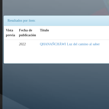
Resultados por ítem:
Vista
Fecha de
Título
previa
publicación
2022
QHANAÑCHÄWI Luz del camino al saber