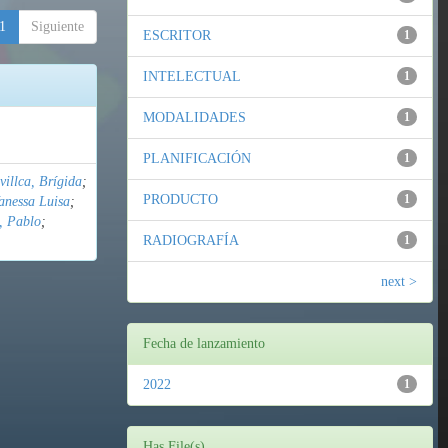
1
Siguiente
ESCRITOR
1
INTELECTUAL
1
MODALIDADES
1
PLANIFICACIÓN
1
illca, Brígida
;
PRODUCTO
1
anessa Luisa
;
, Pablo
;
RADIOGRAFÍA
1
next >
Fecha de lanzamiento
2022
1
Has File(s)