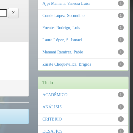
Ajpi Mamani, Vanessa Luisa
1
Conde López, Secundino
1
Fuentes Rodrigo, Luís
1
Laura López, S. Ismael
1
Mamani Ramírez, Pablo
1
Zárate Choquevillca, Brígida
1
Título
ACADÉMICO
1
ANÁLISIS
1
CRITERIO
1
DESAFÍOS
1