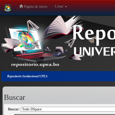
Listar
Página de inicio
Salir
de
la
navegación
Repositorio Institucional UPEA
Buscar
Buscar: