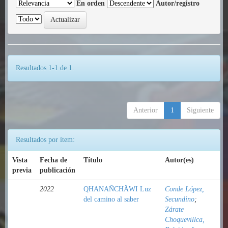
En orden
Autor/registro
Resultados 1-1 de 1.
Anterior
1
Siguiente
Resultados por ítem:
Vista
Fecha de
Título
Autor(es)
previa
publicación
2022
QHANAÑCHÄWI Luz
Conde López,
del camino al saber
Secundino
;
Zárate
Choquevillca,