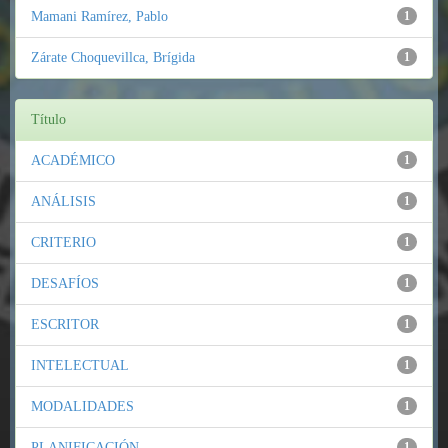
Mamani Ramírez, Pablo
1
Zárate Choquevillca, Brígida
1
Título
ACADÉMICO
1
ANÁLISIS
1
CRITERIO
1
DESAFÍOS
1
ESCRITOR
1
INTELECTUAL
1
MODALIDADES
1
PLANIFICACIÓN
1