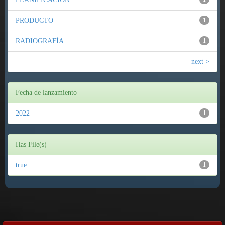
PRODUCTO
1
RADIOGRAFÍA
1
next >
Fecha de lanzamiento
2022
1
Has File(s)
true
1