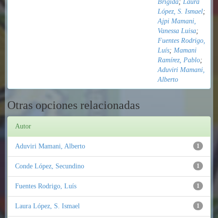
Brígida
;
Laura
López, S. Ismael
;
Ajpi Mamani,
Vanessa Luisa
;
Fuentes Rodrigo,
Luís
;
Mamani
Ramírez, Pablo
;
Aduviri Mamani,
Alberto
Otras opciones relacionadas
Autor
Aduviri Mamani, Alberto
1
Conde López, Secundino
1
Fuentes Rodrigo, Luís
1
Laura López, S. Ismael
1