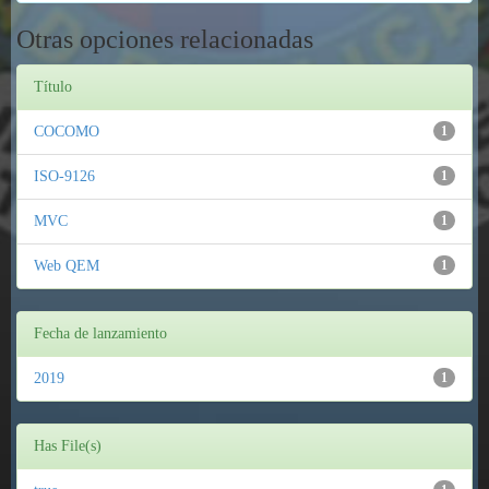
Otras opciones relacionadas
Título
COCOMO
1
ISO-9126
1
MVC
1
Web QEM
1
Fecha de lanzamiento
2019
1
Has File(s)