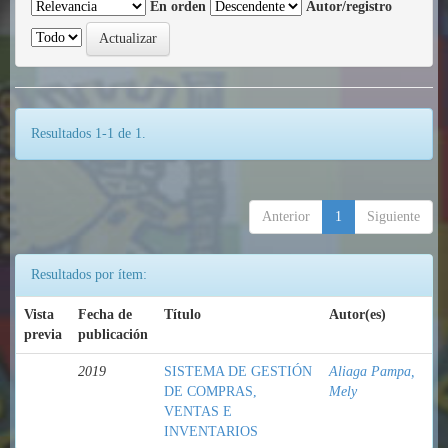
En orden
Autor/registro
Resultados 1-1 de 1.
Anterior
1
Siguiente
Resultados por ítem:
Vista
Fecha de
Título
Autor(es)
previa
publicación
2019
SISTEMA DE GESTIÓN
Aliaga Pampa,
DE COMPRAS,
Mely
VENTAS E
INVENTARIOS