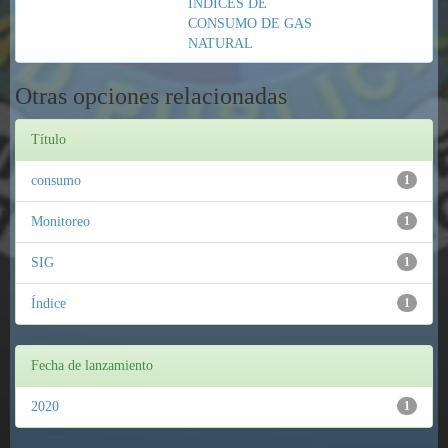
INDICES DE
CONSUMO DE GAS
NATURAL
Otras opciones relacionadas
Título
consumo
1
Monitoreo
1
SIG
1
Índice
1
Fecha de lanzamiento
2020
1