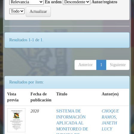
En orden
Autor/registro
Resultados 1-1 de 1.
Anterior
1
Siguiente
Resultados por ítem:
Vista
Fecha de
Título
Autor(es)
previa
publicación
2020
SISTEMA DE
CHOQUE
INFORMACIÓN
RAMOS,
APLICADA AL
JANETH
MONITOREO DE
LUCY