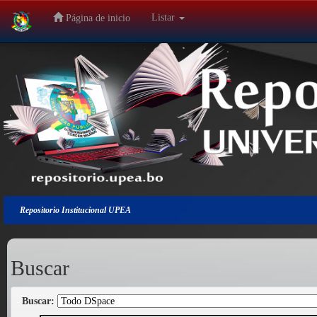
Listar
Página de inicio
Salir
de
la
navegación
Repositorio Institucional UPEA
Buscar
Buscar: