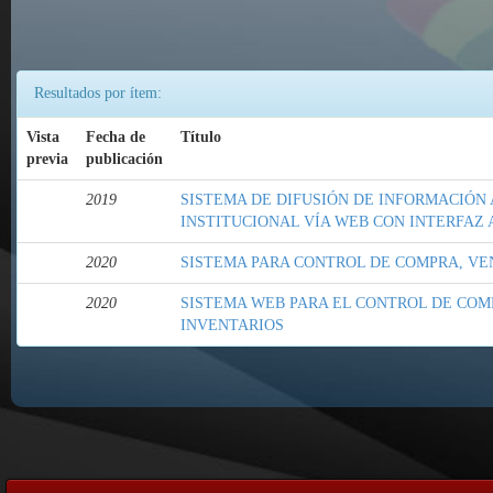
Resultados por ítem:
Vista
Fecha de
Título
previa
publicación
2019
SISTEMA DE DIFUSIÓN DE INFORMACIÓN
INSTITUCIONAL VÍA WEB CON INTERFAZ
2020
SISTEMA PARA CONTROL DE COMPRA, VE
2020
SISTEMA WEB PARA EL CONTROL DE COM
INVENTARIOS