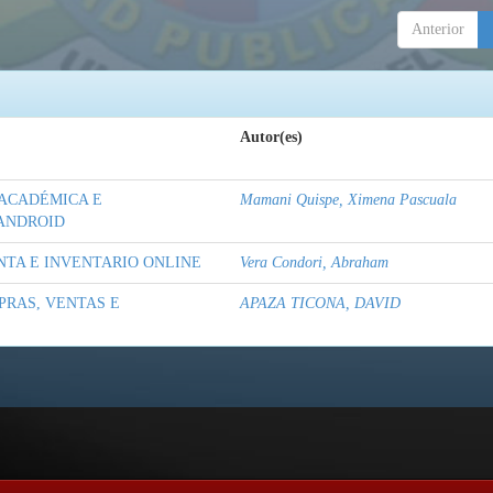
Anterior
Autor(es)
 ACADÉMICA E
Mamani Quispe, Ximena Pascuala
 ANDROID
NTA E INVENTARIO ONLINE
Vera Condori, Abraham
PRAS, VENTAS E
APAZA TICONA, DAVID