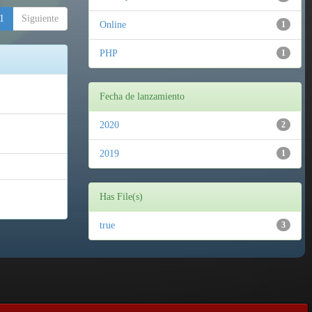
1
Siguiente
Online
1
PHP
1
Fecha de lanzamiento
2020
2
2019
1
Has File(s)
true
3