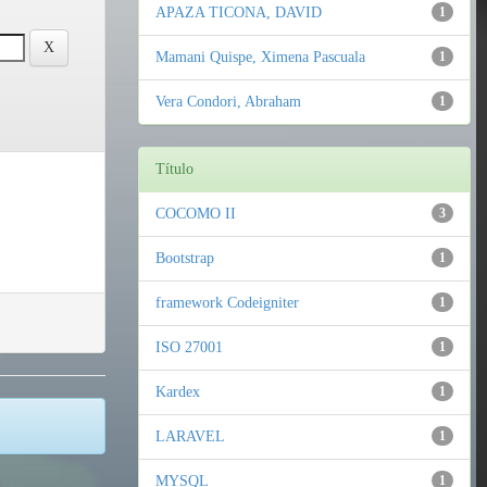
APAZA TICONA, DAVID
1
Mamani Quispe, Ximena Pascuala
1
Vera Condori, Abraham
1
Título
COCOMO II
3
Bootstrap
1
framework Codeigniter
1
ISO 27001
1
Kardex
1
LARAVEL
1
MYSQL
1