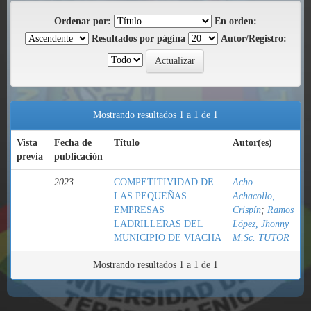
Ordenar por:
En orden:
Resultados por página
Autor/Registro:
Mostrando resultados 1 a 1 de 1
Vista
Fecha de
Título
Autor(es)
previa
publicación
2023
COMPETITIVIDAD DE
Acho
LAS PEQUEÑAS
Achacollo,
EMPRESAS
Crispín
;
Ramos
LADRILLERAS DEL
López, Jhonny
MUNICIPIO DE VIACHA
M.Sc. TUTOR
Mostrando resultados 1 a 1 de 1