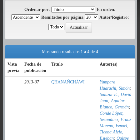
Ordenar por:
En orden:
Resultados por página
Autor/Registro:
Mostrando resultados 1 a 4 de 4
Vista
Fecha de
Título
Autor(es)
previa
publicación
2013-07
QHANAÑCHÄWI
Yampara
Huarachi, Simón
;
Salazar E., David
Juan
;
Aguilar
Blanco, Germán
;
Conde López,
Secundino
;
Franz
Moreno, Ismael
;
Ticona Alejo,
Esteban
;
Quispe