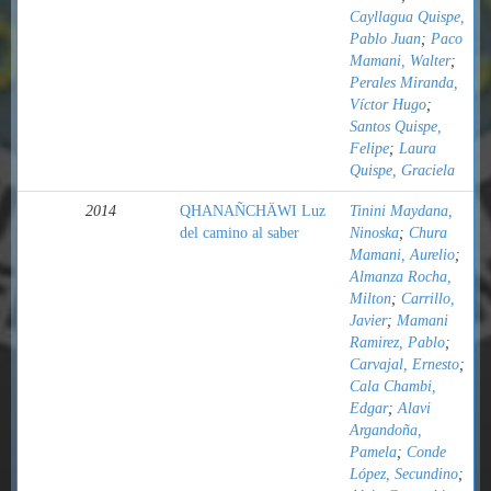
Cayllagua Quispe,
Pablo Juan
;
Paco
Mamani, Walter
;
Perales Miranda,
Víctor Hugo
;
Santos Quispe,
Felipe
;
Laura
Quispe, Graciela
2014
QHANAÑCHÄWI Luz
Tinini Maydana,
del camino al saber
Ninoska
;
Chura
Mamani, Aurelio
;
Almanza Rocha,
Milton
;
Carrillo,
Javier
;
Mamani
Ramirez, Pablo
;
Carvajal, Ernesto
;
Cala Chambi,
Edgar
;
Alavi
Argandoña,
Pamela
;
Conde
López, Secundino
;