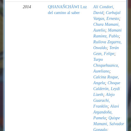
2014
QHANAÑCHÄWI Luz
Ali Condori,
del camino al saber
David
;
Carbajal
Vargas, Ernesto
;
Chura Mamani,
Aurelio
;
Mamani
Ramirez, Pablo
;
Ruilova Zegarra,
Osvaldo
;
Terán
Gezn, Felipe
;
Turpo
Choquehuanca,
Aureliano
;
Calcina Roque,
Angela
;
Choque
Calderón, Leydi
Lizeth
;
Alejo
Guarachi,
Franklin
;
Alavi
Argandoña,
Pamela
;
Quispe
Mamani, Salvador
Gonzalo
;