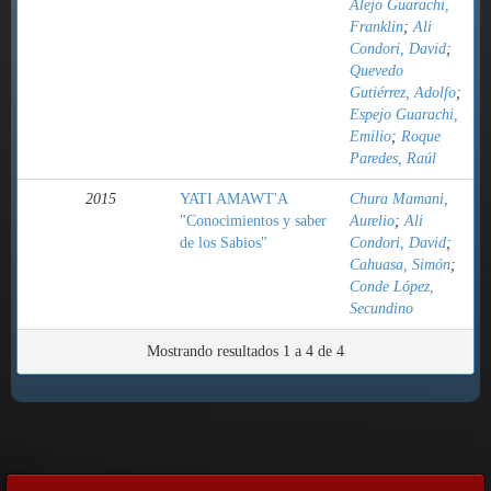
Alejo Guarachi,
Franklin
;
Ali
Condori, David
;
Quevedo
Gutiérrez, Adolfo
;
Espejo Guarachi,
Emilio
;
Roque
Paredes, Raúl
2015
YATI AMAWT'A
Chura Mamani,
"Conocimientos y saber
Aurelio
;
Ali
de los Sabios"
Condori, David
;
Cahuasa, Simón
;
Conde López,
Secundino
Mostrando resultados 1 a 4 de 4