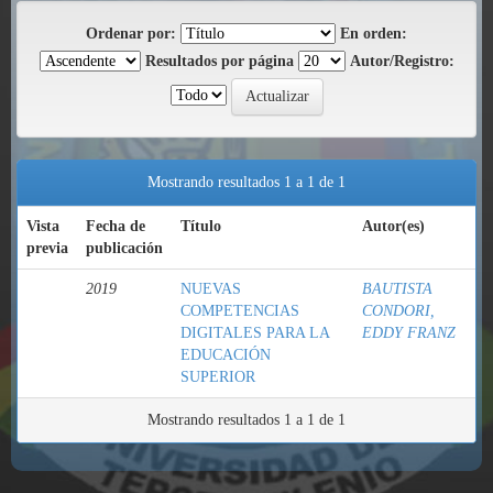
Ordenar por:
En orden:
Resultados por página
Autor/Registro:
Mostrando resultados 1 a 1 de 1
Vista
Fecha de
Título
Autor(es)
previa
publicación
2019
NUEVAS
BAUTISTA
COMPETENCIAS
CONDORI,
DIGITALES PARA LA
EDDY FRANZ
EDUCACIÓN
SUPERIOR
Mostrando resultados 1 a 1 de 1