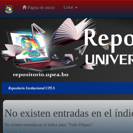
Listar
Página de inicio
Salir
de
la
navegación
Repositorio Institucional UPEA
No existen entradas en el índi
No existen entradas en el índice para "Todo DSpace".