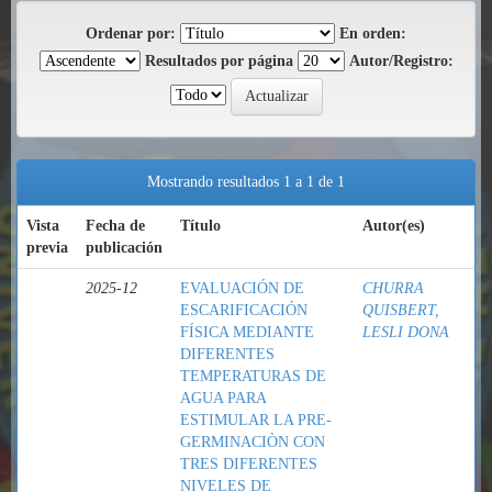
Ordenar por:
En orden:
Resultados por página
Autor/Registro:
Mostrando resultados 1 a 1 de 1
Vista
Fecha de
Título
Autor(es)
previa
publicación
2025-12
EVALUACIÓN DE
CHURRA
ESCARIFICACIÓN
QUISBERT,
FÍSICA MEDIANTE
LESLI DONA
DIFERENTES
TEMPERATURAS DE
AGUA PARA
ESTIMULAR LA PRE-
GERMINACIÒN CON
TRES DIFERENTES
NIVELES DE