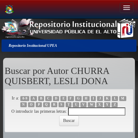
Salir
de
la
navegación
Repositorio Institucional UPEA
Buscar por Autor CHURRA
QUISBERT, LESLI DONA
Ir a:
0-9
A
B
C
D
E
F
G
H
I
J
K
L
M
N
O
P
Q
R
S
T
U
V
W
X
Y
Z
O introducir las primeras letras: