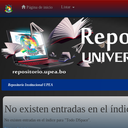
Listar
Página de inicio
Salir
de
la
navegación
Repositorio Institucional UPEA
No existen entradas en el índi
No existen entradas en el índice para "Todo DSpace".