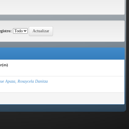
gistro:
r(es)
ue Apaza, Rosaycela Danitza