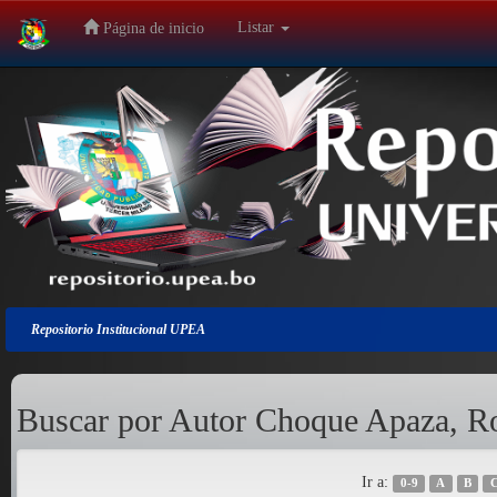
Listar
Página de inicio
Salir
de
la
navegación
Repositorio Institucional UPEA
Buscar por Autor Choque Apaza, Ro
Ir a:
0-9
A
B