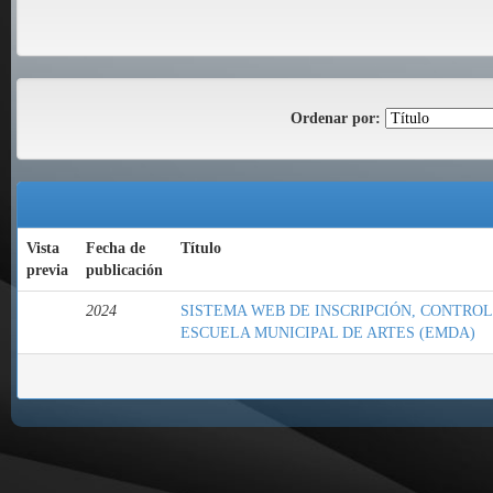
Ordenar por:
Vista
Fecha de
Título
previa
publicación
2024
SISTEMA WEB DE INSCRIPCIÓN, CONTROL
ESCUELA MUNICIPAL DE ARTES (EMDA)