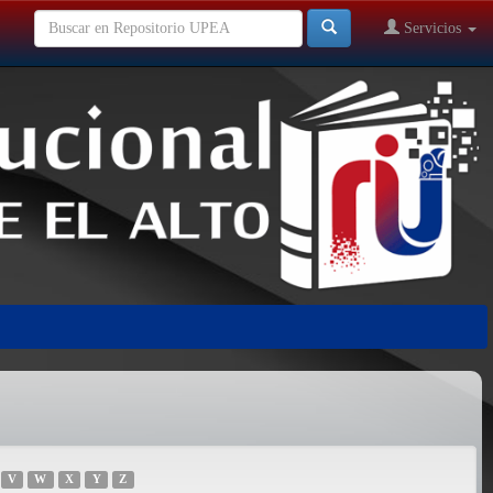
Servicios
V
W
X
Y
Z