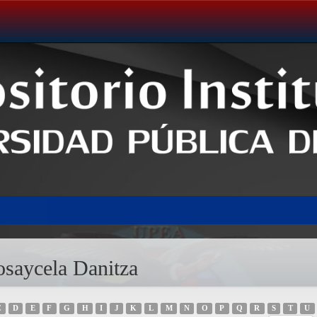
saycela Danitza
C
D
E
F
G
H
I
J
K
L
M
N
O
P
Q
R
S
T
U