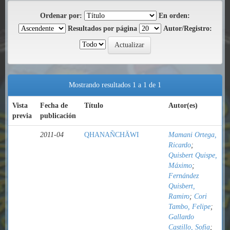
Ordenar por:
En orden:
Resultados por página
Autor/Registro:
Mostrando resultados 1 a 1 de 1
Vista
Fecha de
Título
Autor(es)
previa
publicación
2011-04
QHANAÑCHÄWI
Mamani Ortega,
Ricardo
;
Quisbert Quispe,
Máximo
;
Fernández
Quisbert,
Ramiro
;
Cori
Tambo, Felipe
;
Gallardo
Castillo, Sofia
;