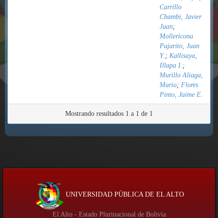
Carrillo
Chambi, Javier
Juan
;
Mollericona
Pajarito, Juan
Y.
;
Kallisaya,
Illapa I.
;
Murillo Aliaga,
Mario
;
Flores
Pinto, Jaime E.
Mostrando resultados 1 a 1 de 1
UNIVERSIDAD PÚBLICA DE EL ALTO
El Alto - Estado Plurinacional de Bolivia