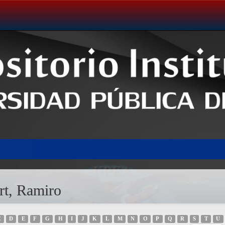
rt, Ramiro
C
D
E
F
G
H
I
J
K
L
M
N
O
P
Q
R
S
T
U