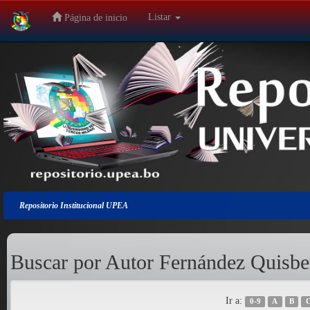
Listar
Página de inicio
Salir
de
la
navegación
Repositorio Institucional UPEA
Buscar por Autor Fernández Quisbe
Ir a:
0-9
A
B