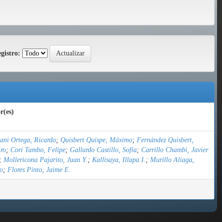
gistro:
r(es)
ni Ortega, Ricardo
;
Quisbert Quispe, Máximo
;
Fernández Quisbert,
ro
;
Cori Tambo, Felipe
;
Gallardo Castillo, Sofia
;
Carrillo Chambi, Javier
;
Mollericona Pajarito, Juan Y.
;
Kallisaya, Illapa I.
;
Murillo Aliaga,
o
;
Flores Pinto, Jaime E.