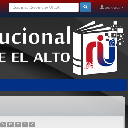
Servicios
V
W
X
Y
Z