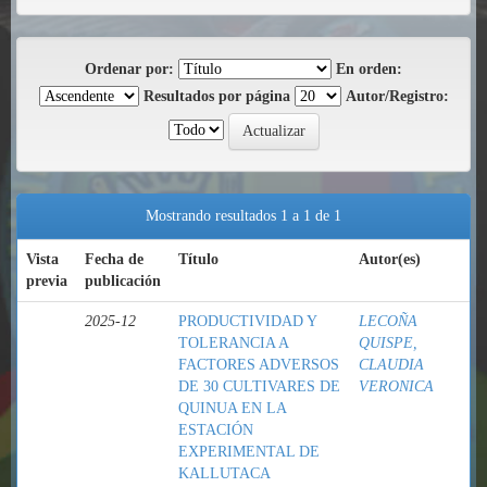
Ordenar por:
En orden:
Resultados por página
Autor/Registro:
Mostrando resultados 1 a 1 de 1
Vista
Fecha de
Título
Autor(es)
previa
publicación
2025-12
PRODUCTIVIDAD Y
LECOÑA
TOLERANCIA A
QUISPE,
FACTORES ADVERSOS
CLAUDIA
DE 30 CULTIVARES DE
VERONICA
QUINUA EN LA
ESTACIÓN
EXPERIMENTAL DE
KALLUTACA