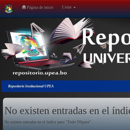
Listar
Página de inicio
Salir
de
la
navegación
Repositorio Institucional UPEA
No existen entradas en el índi
No existen entradas en el índice para "Todo DSpace".