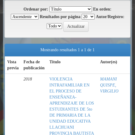
Ordenar por:
En orden:
Resultados por página
Autor/Registro:
Mostrando resultados 1 a 1 de 1
Vista
Fecha de
Título
Autor(es)
previa
publicación
2018
VIOLENCIA
MAMANI
INTRAFAMILIAR EN
QUISPE,
EL PROCESO DE
VIRGILIO
ENSEÑANZA-
APRENDIZAJE DE LOS
ESTUDIANTES DE 5to
DE PRIMARIA DE LA
UNIDAD EDUCATIVA
LLACHUANI
PROVINCIA BAUTISTA