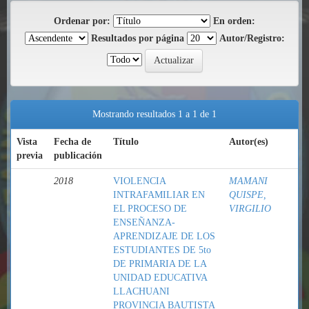
Ordenar por:
En orden:
Resultados por página
Autor/Registro:
Mostrando resultados 1 a 1 de 1
Vista
Fecha de
Título
Autor(es)
previa
publicación
2018
VIOLENCIA
MAMANI
INTRAFAMILIAR EN
QUISPE,
EL PROCESO DE
VIRGILIO
ENSEÑANZA-
APRENDIZAJE DE LOS
ESTUDIANTES DE 5to
DE PRIMARIA DE LA
UNIDAD EDUCATIVA
LLACHUANI
PROVINCIA BAUTISTA