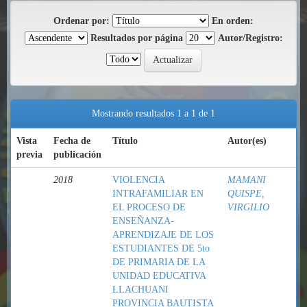
Ordenar por:
En orden:
Resultados por página
Autor/Registro:
Mostrando resultados 1 a 1 de 1
Vista
Fecha de
Título
Autor(es)
previa
publicación
2018
VIOLENCIA
MAMANI
INTRAFAMILIAR EN
QUISPE,
EL PROCESO DE
VIRGILIO
ENSEÑANZA-
APRENDIZAJE DE LOS
ESTUDIANTES DE 5to
DE PRIMARIA DE LA
UNIDAD EDUCATIVA
LLACHUANI
PROVINCIA BAUTISTA