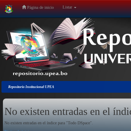
Listar
Página de inicio
Salir
de
la
navegación
Repositorio Institucional UPEA
No existen entradas en el índi
No existen entradas en el índice para "Todo DSpace".