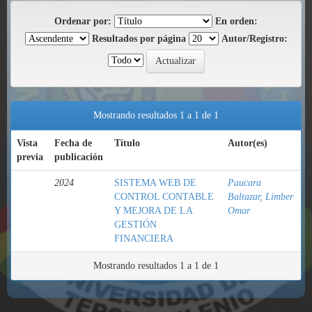
Ordenar por:
En orden:
Resultados por página
Autor/Registro:
Mostrando resultados 1 a 1 de 1
Vista
Fecha de
Título
Autor(es)
previa
publicación
2024
SISTEMA WEB DE
Paucara
CONTROL CONTABLE
Baltazar, Limber
Y MEJORA DE LA
Omar
GESTIÓN
FINANCIERA
Mostrando resultados 1 a 1 de 1