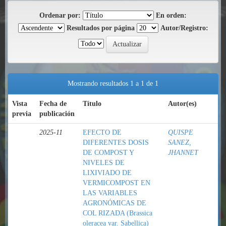
Ordenar por:
En orden:
Resultados por página
Autor/Registro:
Mostrando resultados 1 a 1 de 1
Vista
Fecha de
Título
Autor(es)
previa
publicación
2025-11
EFECTO DE
QUISPE
DIFERENTES DOSIS
SANEZ,
DE COMPOST Y
JHANNET
NIVELES DE
LIXIVIADO DE
VERMICOMPOST EN
LAS VARIABLES
AGRONÓMICAS DE
COL RIZADA (Brassica
oleracea var. Sabellica)