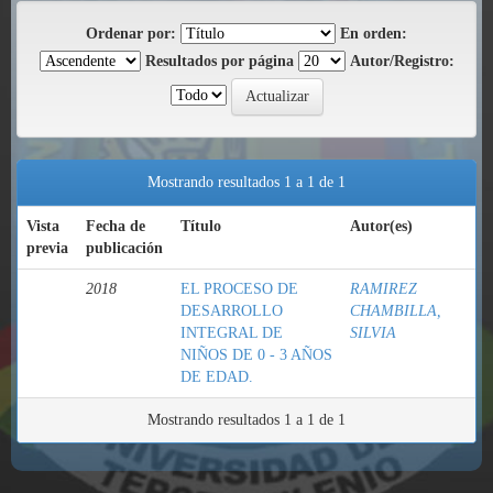
Ordenar por:
En orden:
Resultados por página
Autor/Registro:
Mostrando resultados 1 a 1 de 1
Vista
Fecha de
Título
Autor(es)
previa
publicación
2018
EL PROCESO DE
RAMIREZ
DESARROLLO
CHAMBILLA,
INTEGRAL DE
SILVIA
NIÑOS DE 0 - 3 AÑOS
DE EDAD.
Mostrando resultados 1 a 1 de 1