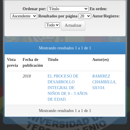
Ordenar por:
En orden:
Resultados por página
Autor/Registro:
Mostrando resultados 1 a 1 de 1
Vista
Fecha de
Título
Autor(es)
previa
publicación
2018
EL PROCESO DE
RAMIREZ
DESARROLLO
CHAMBILLA,
INTEGRAL DE
SILVIA
NIÑOS DE 0 - 3 AÑOS
DE EDAD.
Mostrando resultados 1 a 1 de 1