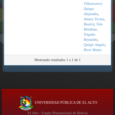
Villavicencio
Quispe,
Alejandro
;
Amaru Ticona,
Beatriz
;
Tola
Mendoza,
Trigidio
Reynaldo
;
Quispe Angulo,
River Mateo
Mostrando resultados 1 a 1 de 1
UNIVERSIDAD PÚBLICA DE EL ALTO
El Alto - Estado Plurinacional de Bolivia