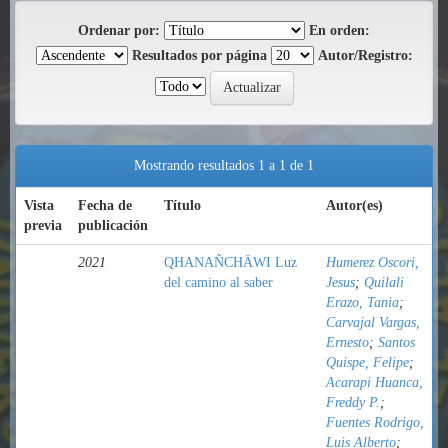
Ordenar por:
En orden:
Resultados por página
Autor/Registro:
Mostrando resultados 1 a 1 de 1
Vista
Fecha de
Título
Autor(es)
previa
publicación
2021
QHANAÑCHÄWI Luz
Humerez Oscori,
del camino al saber
Jesus
;
Quilali
Erazo, Tania
;
Carvajal Vargas,
Ernesto
;
Santos
Quispe, Felipe
;
Acarapi Huanca,
Freddy P.
;
Fuentes Rodrigo,
Luis Alberto
;