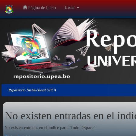
Listar
Página de inicio
Salir
de
la
navegación
Repositorio Institucional UPEA
No existen entradas en el índi
No existen entradas en el índice para "Todo DSpace".