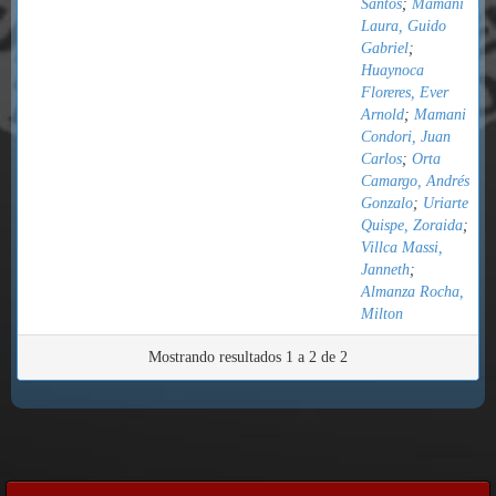
Santos
;
Mamani
Laura, Guido
Gabriel
;
Huaynoca
Floreres, Ever
Arnold
;
Mamani
Condori, Juan
Carlos
;
Orta
Camargo, Andrés
Gonzalo
;
Uriarte
Quispe, Zoraida
;
Villca Massi,
Janneth
;
Almanza Rocha,
Milton
Mostrando resultados 1 a 2 de 2