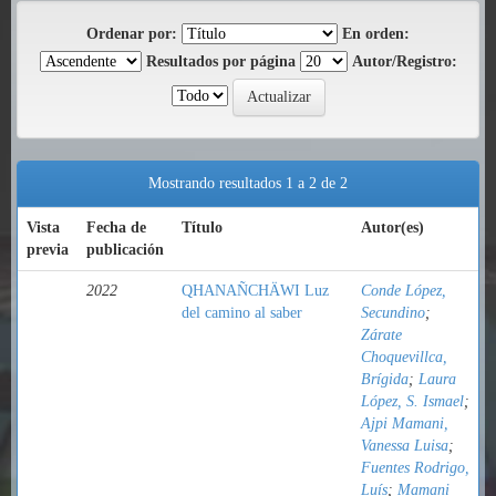
Ordenar por:
En orden:
Resultados por página
Autor/Registro:
Mostrando resultados 1 a 2 de 2
Vista
Fecha de
Título
Autor(es)
previa
publicación
2022
QHANAÑCHÄWI Luz
Conde López,
del camino al saber
Secundino
;
Zárate
Choquevillca,
Brígida
;
Laura
López, S. Ismael
;
Ajpi Mamani,
Vanessa Luisa
;
Fuentes Rodrigo,
Luís
;
Mamani