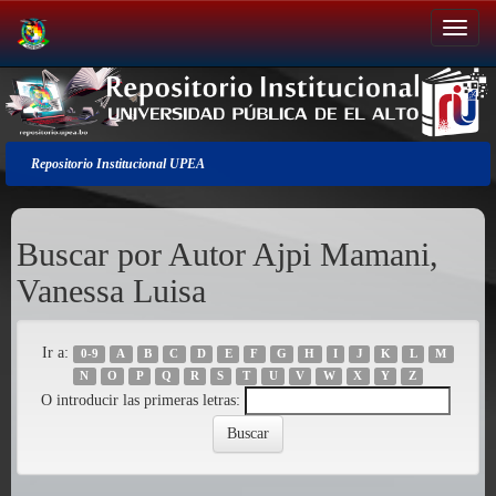
Salir
de
la
navegación
Repositorio Institucional UPEA
Buscar por Autor Ajpi Mamani,
Vanessa Luisa
Ir a:
0-9
A
B
C
D
E
F
G
H
I
J
K
L
M
N
O
P
Q
R
S
T
U
V
W
X
Y
Z
O introducir las primeras letras: