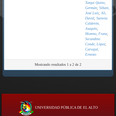
Tarqui Quino,
Germán
;
Siñani,
José Luis
;
Ali,
David
;
Saravia
Calderón,
Joaquín
;
Moreno, Franz
;
Secundino
Conde, López
;
Carvajal,
Ernesto
Mostrando resultados 1 a 2 de 2
UNIVERSIDAD PÚBLICA DE EL ALTO