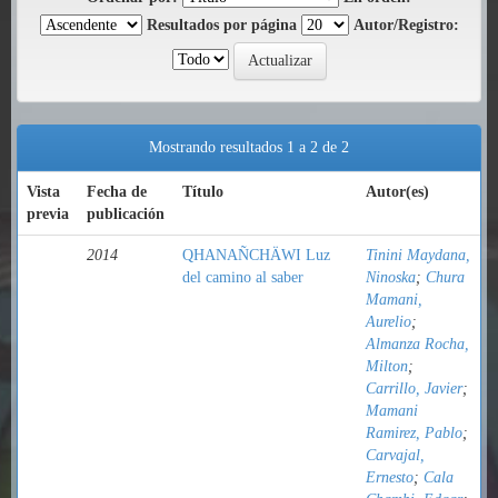
Resultados por página
Autor/Registro:
Mostrando resultados 1 a 2 de 2
Vista
Fecha de
Título
Autor(es)
previa
publicación
2014
QHANAÑCHÄWI Luz
Tinini Maydana,
del camino al saber
Ninoska
;
Chura
Mamani,
Aurelio
;
Almanza Rocha,
Milton
;
Carrillo, Javier
;
Mamani
Ramirez, Pablo
;
Carvajal,
Ernesto
;
Cala