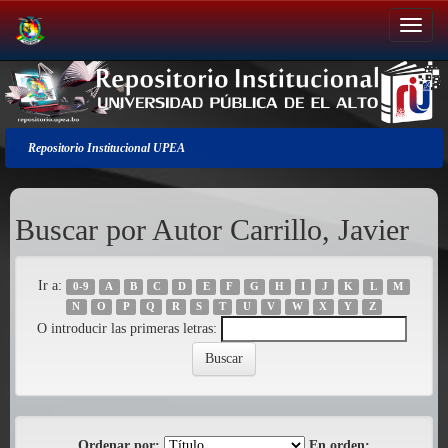
Salir
de
la
navegación
Repositorio Institucional UPEA
Buscar por Autor Carrillo, Javier
Ir a:
0-9
A
B
C
D
E
F
G
H
I
J
K
L
M
N
O
P
Q
R
S
T
U
V
W
X
Y
Z
O introducir las primeras letras:
Ordenar por:
En orden: