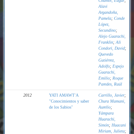
Chambi, Edgar
;
Alavi
Argandoña,
Pamela
;
Conde
López,
Secundino
;
Alejo Guarachi,
Franklin
;
Ali
Condori, David
;
Quevedo
Gutiérrez,
Adolfo
;
Espejo
Guarachi,
Emilio
;
Roque
Paredes, Raúl
2012
YATI AMAWT'A
Carrillo, Javier
;
"Conocimientos y saber
Chura Mamani,
de los Sabios"
Aurelio
;
Yámpara
Huarachi,
Simón
;
Huacani
Miriam, Julieta
;