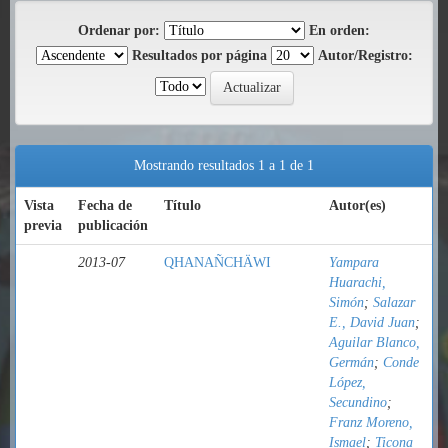
Ordenar por:
En orden:
Resultados por página
Autor/Registro:
Mostrando resultados 1 a 1 de 1
Vista
Fecha de
Título
Autor(es)
previa
publicación
2013-07
QHANAÑCHÄWI
Yampara
Huarachi,
Simón
;
Salazar
E., David Juan
;
Aguilar Blanco,
Germán
;
Conde
López,
Secundino
;
Franz Moreno,
Ismael
;
Ticona