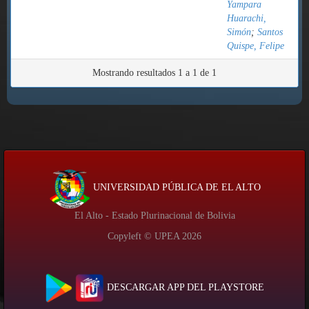
Yampara
Huarachi,
Simón
;
Santos
Quispe, Felipe
Mostrando resultados 1 a 1 de 1
UNIVERSIDAD PÚBLICA DE EL ALTO
El Alto - Estado Plurinacional de Bolivia
Copyleft © UPEA
2026
DESCARGAR APP DEL PLAYSTORE