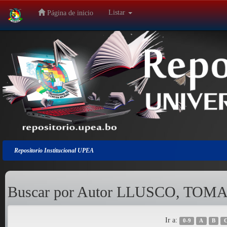
Listar
Página de inicio
Salir
de
la
navegación
Repositorio Institucional UPEA
Buscar por Autor LLUSCO, T
Ir a:
0-9
A
B