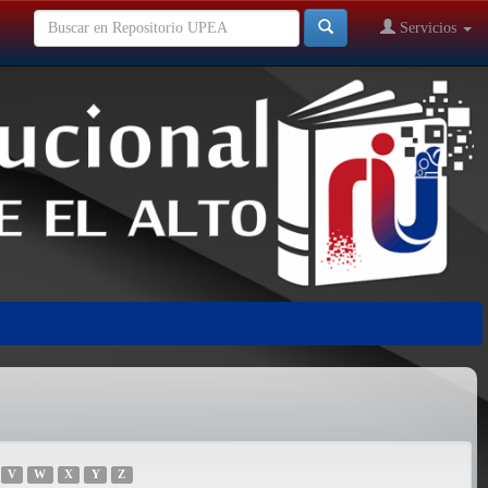
Servicios
V
W
X
Y
Z