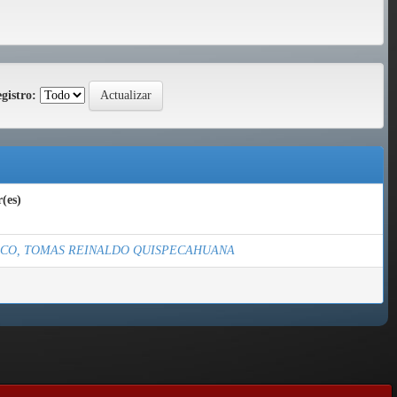
gistro:
(es)
SCO, TOMAS REINALDO QUISPECAHUANA