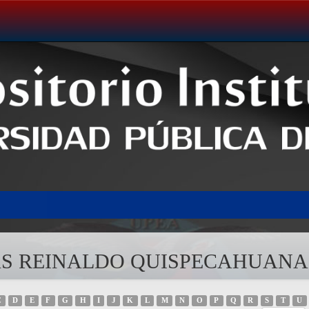
OMAS REINALDO QUISPECAHUANA
C
D
E
F
G
H
I
J
K
L
M
N
O
P
Q
R
S
T
U