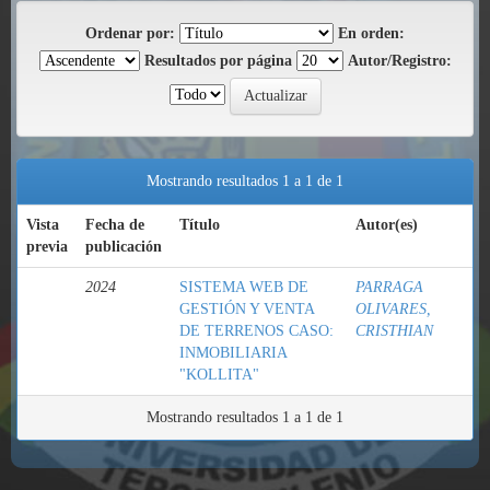
Ordenar por:
En orden:
Resultados por página
Autor/Registro:
Mostrando resultados 1 a 1 de 1
Vista
Fecha de
Título
Autor(es)
previa
publicación
2024
SISTEMA WEB DE
PARRAGA
GESTIÓN Y VENTA
OLIVARES,
DE TERRENOS CASO:
CRISTHIAN
INMOBILIARIA
"KOLLITA"
Mostrando resultados 1 a 1 de 1