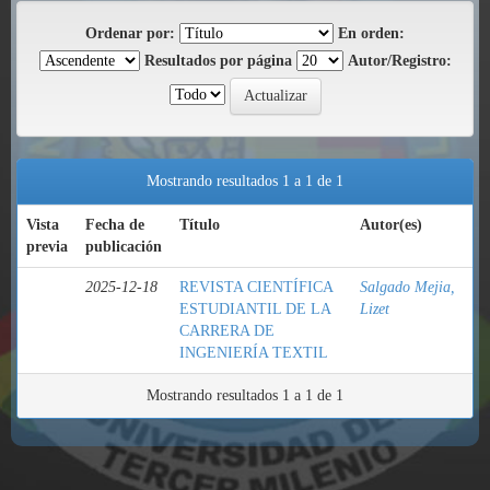
Ordenar por:
En orden:
Resultados por página
Autor/Registro:
Mostrando resultados 1 a 1 de 1
Vista
Fecha de
Título
Autor(es)
previa
publicación
2025-12-18
REVISTA CIENTÍFICA
Salgado Mejia,
ESTUDIANTIL DE LA
Lizet
CARRERA DE
INGENIERÍA TEXTIL
Mostrando resultados 1 a 1 de 1