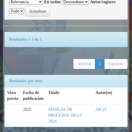
En orden
Autor/registro
Resultados 1-1 de 1.
Anterior
1
Siguiente
Resultados por ítem:
Vista
Fecha de
Título
Autor(es)
previa
publicación
2025
MANUAL DE
DICyT
PROCESOS DICyT
2024