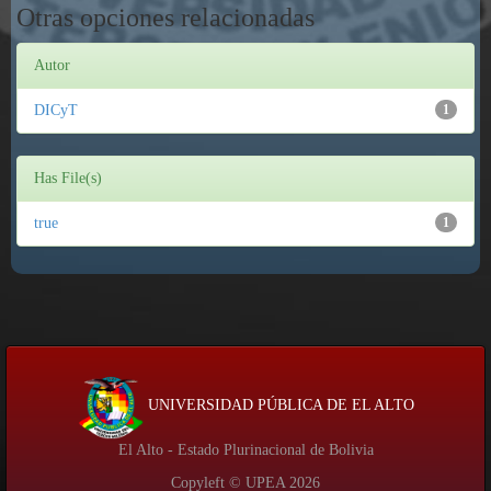
Otras opciones relacionadas
Autor
DICyT
1
Has File(s)
true
1
UNIVERSIDAD PÚBLICA DE EL ALTO
El Alto - Estado Plurinacional de Bolivia
Copyleft © UPEA
2026