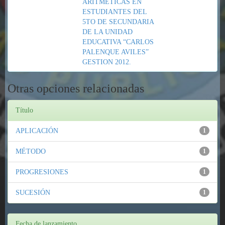
ARITMÉTICAS EN
ESTUDIANTES DEL
5TO DE SECUNDARIA
DE LA UNIDAD
EDUCATIVA “CARLOS
PALENQUE AVILES”
GESTION 2012.
Otras opciones relacionadas
Título
APLICACIÓN
1
MÉTODO
1
PROGRESIONES
1
SUCESIÓN
1
Fecha de lanzamiento