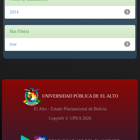
2014
1
Has File(s)
true
1
UNIVERSIDAD PÚBLICA DE EL ALTO
El Alto - Estado Plurinacional de Bolivia
Copyleft © UPEA
2026