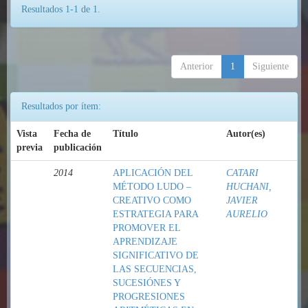
Resultados 1-1 de 1.
Anterior
1
Siguiente
Resultados por ítem:
Vista
Fecha de
Título
Autor(es)
previa
publicación
2014
APLICACIÓN DEL
CATARI
MÉTODO LUDO –
HUCHANI,
CREATIVO COMO
JAVIER
ESTRATEGIA PARA
AURELIO
PROMOVER EL
APRENDIZAJE
SIGNIFICATIVO DE
LAS SECUENCIAS,
SUCESIÓNES Y
PROGRESIONES