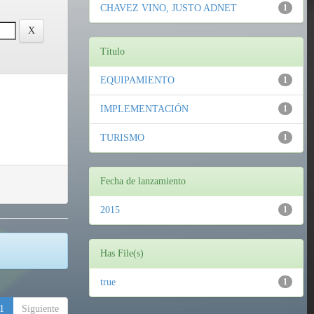
CHAVEZ VINO, JUSTO ADNET
1
Título
EQUIPAMIENTO
1
IMPLEMENTACIÓN
1
TURISMO
1
Fecha de lanzamiento
2015
1
Has File(s)
true
1
1
Siguiente