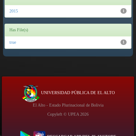
2015
1
Has File(s)
true
1
UNIVERSIDAD PÚBLICA DE EL ALTO
El Alto - Estado Plurinacional de Bolivia
Copyleft © UPEA
2026