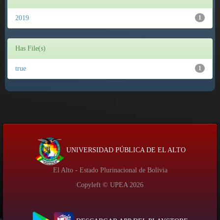
2019
1
Has File(s)
true
1
UNIVERSIDAD PÚBLICA DE EL ALTO
El Alto - Estado Plurinacional de Bolivia
Copyleft © UPEA
2026