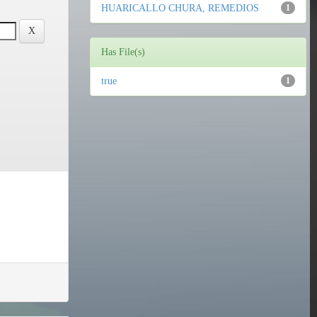
HUARICALLO CHURA, REMEDIOS
1
Has File(s)
true
1