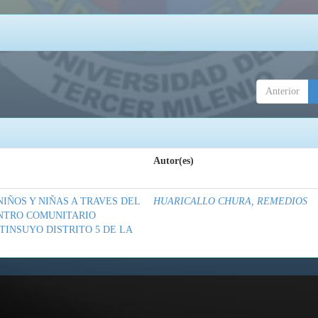
Anterior
Autor(es)
IÑOS Y NIÑAS A TRAVES DEL
HUARICALLO CHURA, REMEDIOS
ENTRO COMUNITARIO
INSUYO DISTRITO 5 DE LA