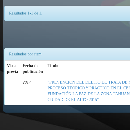
Resultados 1-1 de 1.
Resultados por ítem:
Vista
Fecha de
Título
previa
publicación
2017
“PREVENCIÓN DEL DELITO DE TRATA DE N
PROCESO TEORICO Y PRÁCTICO EN EL C
FUNDACIÓN LA PAZ DE LA ZONA TAHUANT
CIUDAD DE EL ALTO 2015”