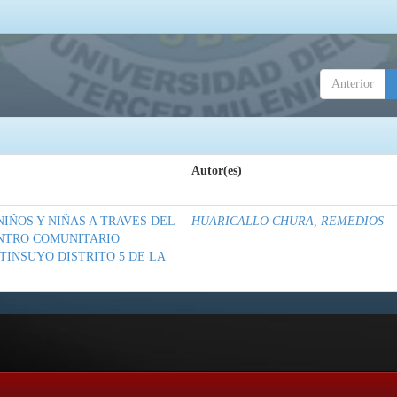
Anterior
Autor(es)
IÑOS Y NIÑAS A TRAVES DEL
HUARICALLO CHURA, REMEDIOS
ENTRO COMUNITARIO
INSUYO DISTRITO 5 DE LA