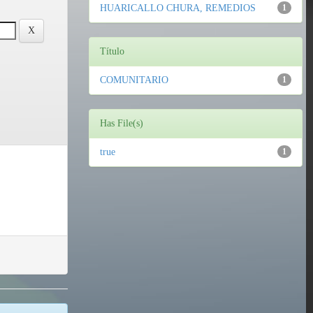
HUARICALLO CHURA, REMEDIOS
1
Título
COMUNITARIO
1
Has File(s)
true
1