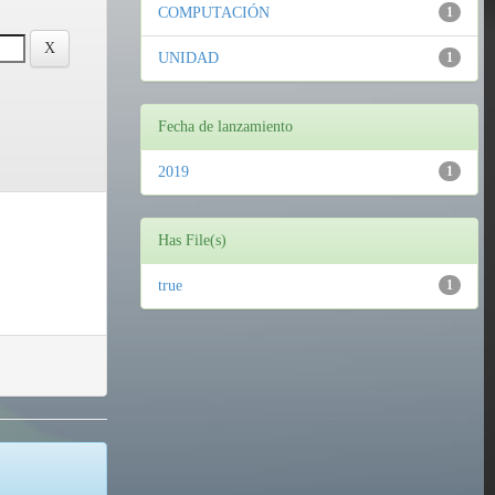
COMPUTACIÓN
1
UNIDAD
1
Fecha de lanzamiento
2019
1
Has File(s)
true
1