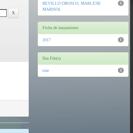
REVILLO OROSCO, MARLENE
1
MARISOL
Fecha de lanzamiento
2017
1
Has File(s)
true
1