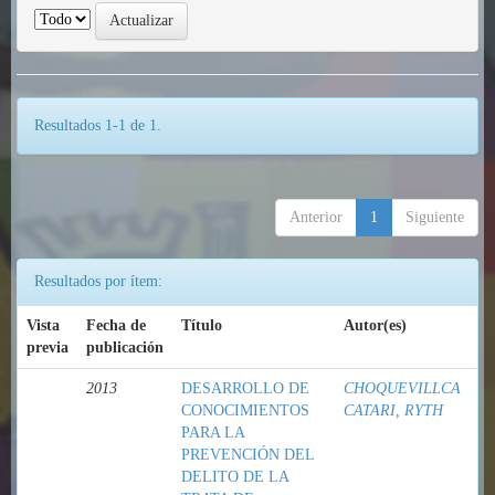
Resultados 1-1 de 1.
Anterior
1
Siguiente
Resultados por ítem:
Vista
Fecha de
Título
Autor(es)
previa
publicación
2013
DESARROLLO DE
CHOQUEVILLCA
CONOCIMIENTOS
CATARI, RYTH
PARA LA
PREVENCIÓN DEL
DELITO DE LA