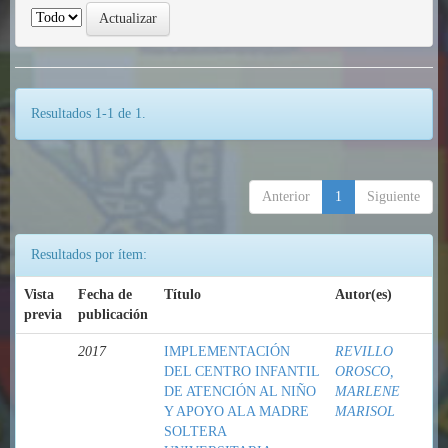
Resultados 1-1 de 1.
Anterior
1
Siguiente
Resultados por ítem:
Vista
Fecha de
Título
Autor(es)
previa
publicación
2017
IMPLEMENTACIÓN
REVILLO
DEL CENTRO INFANTIL
OROSCO,
DE ATENCIÓN AL NIÑO
MARLENE
Y APOYO ALA MADRE
MARISOL
SOLTERA