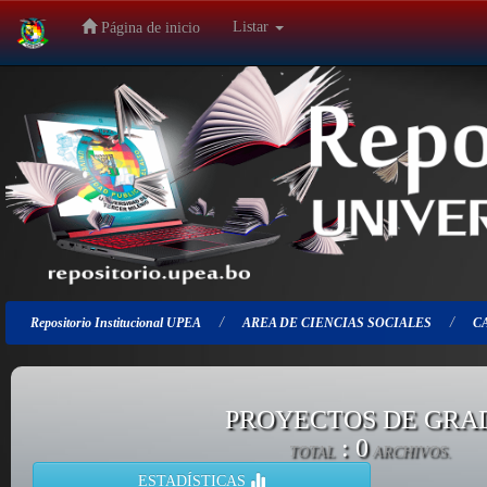
Listar
Página de inicio
Salir
de
la
navegación
Repositorio Institucional UPEA
AREA DE CIENCIAS SOCIALES
C
PROYECTOS DE GRA
: 0
TOTAL
ARCHIVOS.
ESTADÍSTICAS