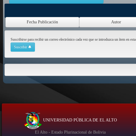
Suscribirse para recibir un correo electrónico cada vez que se introduzca un ítem en esta
UNIVERSIDAD PÚBLICA DE EL ALTO
El Alto - Estado Plurinacional de Bolivia