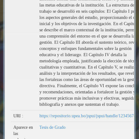
las metas educativas de la institución. La estructura de es
trabajo se desarrolló en seis capítulos: El Capítulo I pres
los aspectos generales del estudio, proporcionando el co
inicial y los objetivos de la investigación. En el Capítulo
se describe el marco contextual de la institución, permit
una comprensión del entorno en el que se desarrolla la
gestión. El Capítulo III aborda el sustento teórico, revis
conceptos y enfoques fundamentales sobre la gestión
educativa y el liderazgo. El Capítulo IV detalla la
metodología empleada, justificando la elección de técnic
cualitativas y cuantitativas. En el Capítulo V, se realiza e
análisis y la interpretación de los resultados, que revelan
las fortalezas como las áreas de oportunidad en la gestió
directiva. Finalmente, el Capítulo VI expone las conclus
y recomendaciones, orientadas a fortalecer la gestión y
promover prácticas más inclusivas y efectivas, seguidas d
bibliografía y anexos que sustentan el trabajo.
URI :
https://repositorio.upea.bo/jspui/jspui/handle/12345678
Aparece en
Tesis de Grado
las