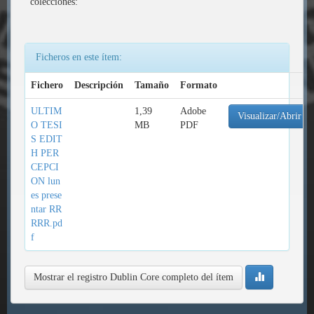
colecciones:
Ficheros en este ítem:
Fichero
Descripción
Tamaño
Formato
ULTIM
1,39
Adobe
Visualizar/Abrir
O TESI
MB
PDF
S EDIT
H PER
CEPCI
ON lun
es prese
ntar RR
RRR.pd
f
Mostrar el registro Dublin Core completo del ítem