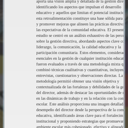
aporta una visión amplia y detallada de la gestión directi
identificando los aspectos que impulsan el desarrollo
educativo y aquellos que limitan el potencial instituciona
esta retroalimentación constituye una base sólida para di
y promover mejoras que alineen las prácticas directivas 
las expectativas de la comunidad educativa. El presente
estudio se centró en un análisis exhaustivo de las percep
sobre la gestión directiva, abordando aspectos clave com
liderazgo, la comunicación, la calidad educativa y la
participación comunitaria. Estos elementos, considerado
esenciales en la gestión de cualquier institución educativ
fueron evaluados a través de una metodología mixta que
combinó técnicas cualitativas y cuantitativas, incluyendo
entrevistas, cuestionarios y observaciones directas. La
metodología permitió obtener una visión objetiva y
contextualizada de las fortalezas y debilidades de la gest
del director, además de destacar las oportunidades de me
en las dinámicas de trabajo y en la relación con la comu
escolar. Este análisis proporciona una imagen detallada d
desempeño del director desde la perspectiva de la comun
educativa, identificando áreas clave para el fortalecimien
institucional y proponiendo estrategias que promuevan u
ambiente escolar más cohesionado, efectivo y alineado c