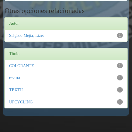
Otras opciones relacionadas
Autor
Salgado Mejia, Lizet
1
Título
COLORANTE
1
revista
1
TEXTIL
1
UPCYCLING
1