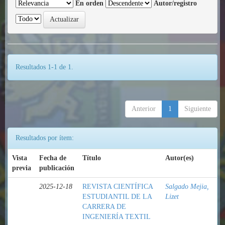
En orden
Autor/registro
Resultados 1-1 de 1.
Anterior
1
Siguiente
Resultados por ítem:
Vista
Fecha de
Título
Autor(es)
previa
publicación
2025-12-18
REVISTA CIENTÍFICA
Salgado Mejia,
ESTUDIANTIL DE LA
Lizet
CARRERA DE
INGENIERÍA TEXTIL