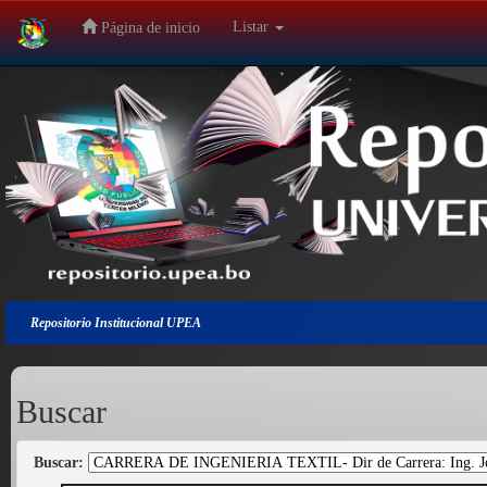
Listar
Página de inicio
Salir
de
la
navegación
Repositorio Institucional UPEA
Buscar
Buscar: