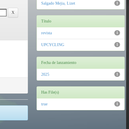
Salgado Mejia, Lizet
1
Título
revista
1
UPCYCLING
1
Fecha de lanzamiento
2025
1
Has File(s)
true
1