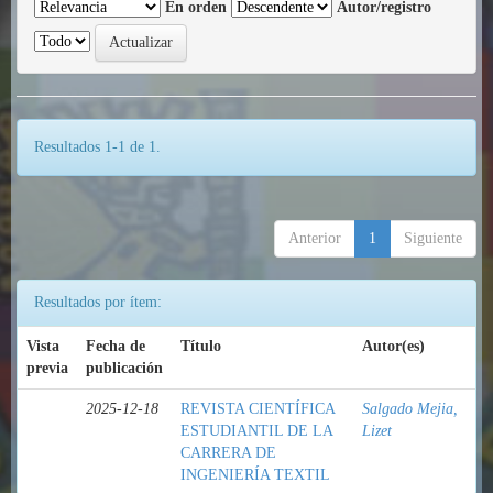
En orden
Autor/registro
Resultados 1-1 de 1.
Anterior
1
Siguiente
Resultados por ítem:
Vista
Fecha de
Título
Autor(es)
previa
publicación
2025-12-18
REVISTA CIENTÍFICA
Salgado Mejia,
ESTUDIANTIL DE LA
Lizet
CARRERA DE
INGENIERÍA TEXTIL